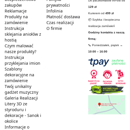
Do paczkomatów InPost od
zakupów
prywatności
129 zł
Reklamacje
Infolinia
Kurierem od
499 zł
Produkty na
Płatność dostawa
📦 Szybka i bezpieczna
zamówienie
Czas realizacji
realizacja zamówień
Instrukcja
O firmie
Godziny kontaktu z naszą
sklejania aniołów z
hostią
firmą:
Czym malować
📞 Poniedziałek, piątek →
nasze produkty?
10:00 – 16:00
Instrukcja
przyklejania imion
Szablony
dekoracyjne na
zamówienie
Twój unikalny
gadżet muzyczny
Galeria Realizacji
Litery 3D ze
styroduru i
dekoracje - Sanok i
okolice
Informacje o